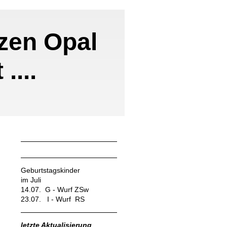
zen Opal
....
Geburtstagskinder
im Juli
14.07. G - Wurf ZSw
23.07. I - Wurf RS
letzte Aktualisierung